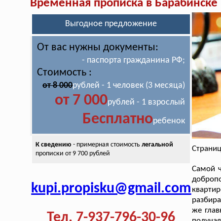
Временная прописка в Барабинске
Выгодное предложение
От вас нужны документы:
- паспорта гражданина РФ;
Стоимость :
от 8 000
рублей - 1 человек (3 месяца)
от 7 000
рублей - 1 взрослый
Бесплатно
ребенок
К сведению
- примерная стоимость
легальной
Страниц
прописки от 9 700 рублей
Самой ч
добропо
kupi.propisku@gmail.com
квартир
разбира
же глав
Тел. 7-937-796-30-96
получая