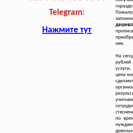
гораздо
Telegram:
Пожалу
запомн
дешевл
Нажмите тут
прописа
приобр
нее.
На сего
рублей 
услуги
цена ко
сделаю
органи
резуль
учитыва
сотруд
стеснен
по вре
нуждаю
доволь