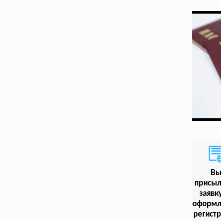
В
присыл
заявк
оформл
регист